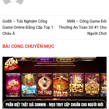
Go88 – Trải Nghiệm Cổng
IWIN – Cổng Game Đổi
Game Online Đẳng Cấp Top 1
Thưởng An Toàn Số #1 Cho
Châu Á
Người Chơi
BÀI CÙNG CHUYÊN MỤC