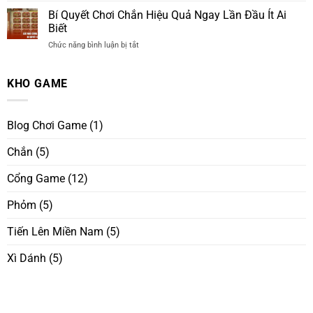
Nhất
Lầm
Bí Quyết Chơi Chắn Hiệu Quả Ngay Lần Đầu Ít Ai
Vừa
Thường
Được
Biết
Gặp
Cập
Chức năng bình luận bị tắt
ở
Khi
Nhật
Bí
Chơi
Năm
Quyết
Chắn?
2025
Chơi
KHO GAME
Cách
Chắn
Khắc
Hiệu
Phục
Quả
Tốt
Blog Chơi Game
(1)
Ngay
Nhất
Lần
Chắn
(5)
Đầu
Ít
Ai
Cổng Game
(12)
Biết
Phỏm
(5)
Tiến Lên Miền Nam
(5)
Xì Dánh
(5)