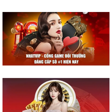
Phân biệt thật giả Sunwin
Nhatvip – Cổng Game Đổi Thưởng Đẳng Cấp Số #1 Hiện Nay