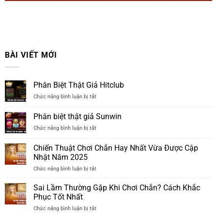
Win79 – Trải Nghiệm Kho Game Bất Tận, Săn Thưởng Hấp Dẫn
BÀI VIẾT MỚI
Phân Biệt Thật Giả Hitclub
Chức năng bình luận bị tắt
ở
Phân
Biệt
Phân biệt thật giả Sunwin
Thật
Chức năng bình luận bị tắt
ở
Giả
Phân
Hitclub
biệt
Chiến Thuật Chơi Chắn Hay Nhất Vừa Được Cập
thật
Nhật Năm 2025
giả
Chức năng bình luận bị tắt
ở
Sunwin
Chiến
Thuật
Sai Lầm Thường Gặp Khi Chơi Chắn? Cách Khắc
Chơi
Phục Tốt Nhất
Chắn
Chức năng bình luận bị tắt
ở
Hay
Sai