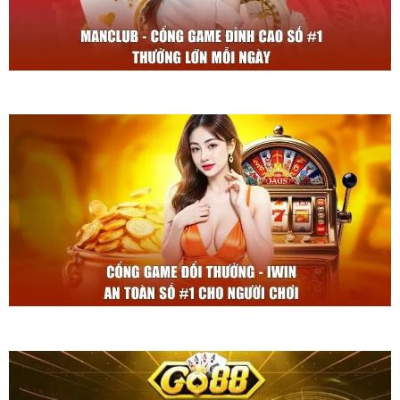
Manclub – Cổng Game Đỉnh Cao Số #1, Thưởng Lớn Mỗi Ngày
IWIN – Cổng Game Đổi Thưởng An Toàn Số #1 Cho Người Chơi