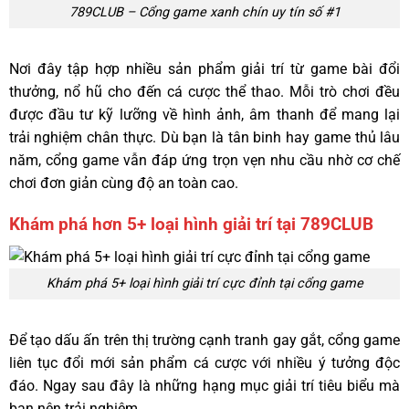
789CLUB – Cổng game xanh chín uy tín số #1
Nơi đây tập hợp nhiều sản phẩm giải trí từ game bài đổi
thưởng,
nổ hũ
cho đến cá cược thể thao. Mỗi trò chơi đều
được đầu tư kỹ lưỡng về hình ảnh, âm thanh để mang lại
trải nghiệm chân thực. Dù bạn là tân binh hay game thủ lâu
năm, cổng game vẫn đáp ứng trọn vẹn nhu cầu nhờ cơ chế
chơi đơn giản cùng độ an toàn cao.
Kh
ám
phá
hơn
5+
l
oại
h
ì
nh gi
ải
trí tại
7
89CLUB
Khám phá 5+ loại hình giải trí cực đỉnh tại cổng game
Để tạo dấu ấn trên thị trường cạnh tranh gay gắt, cổng game
liên tục đổi mới sản phẩm cá cược với nhiều ý tưởng độc
đáo. Ngay sau đây là những hạng mục giải trí tiêu biểu mà
bạn nên trải nghiệm.