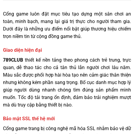
Cổng game luôn đặt mục tiêu tạo dựng một sân chơi an
toàn, minh bạch, mang lại giá trị thực cho người tham gia.
Dưới đây là những ưu điểm nổi bật giúp thương hiệu chiếm
trọn niềm tin từ cộng đồng game thủ.
Giao
d
iện hiện đ
ạ
i
789CLUB
thiết kế nền tảng theo phong cách trẻ trung, trực
quan, dễ thao tác cho cả tân thủ lẫn người chơi lâu năm.
Màu sắc được phối hợp hài hòa tạo nên cảm giác thân thiện
nhưng không kém phần sang trọng. Bố cục danh mục hợp lý
giúp người dùng nhanh chóng tìm đúng sản phẩm mình
muốn.
Tốc độ tải trang ổn định, đảm bảo trải nghiệm mượt
mà dù truy cập bằng thiết bị nào.
Bảo mật
SS
L
thế
hệ mới
Cổng game trang bị công nghệ mã hóa SSL nhằm bảo vệ dữ