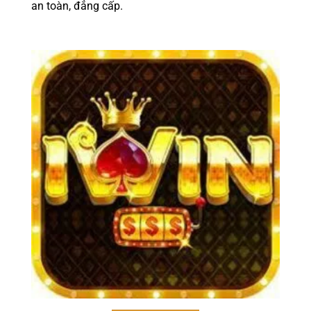
an toàn, đẳng cấp.