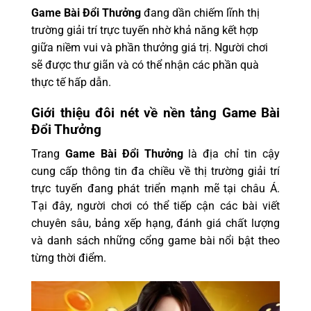
Game Bài Đổi Thưởng
đang dần chiếm lĩnh thị
trường giải trí trực tuyến nhờ khả năng kết hợp
giữa niềm vui và phần thưởng giá trị. Người chơi
sẽ được thư giãn và có thể nhận các phần quà
thực tế hấp dẫn.
Giới thiệu đôi nét về nền tảng Game Bài
Đổi Thưởng
Trang
Game Bài Đổi Thưởng
là địa chỉ tin cậy
cung cấp thông tin đa chiều về thị trường giải trí
trực tuyến đang phát triển mạnh mẽ tại châu Á.
Tại đây, người chơi có thể tiếp cận các bài viết
chuyên sâu, bảng xếp hạng, đánh giá chất lượng
và danh sách những cổng game bài nổi bật theo
từng thời điểm.