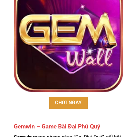
CHƠI NGAY
Gemwin – Game Bài Đại Phú Quý