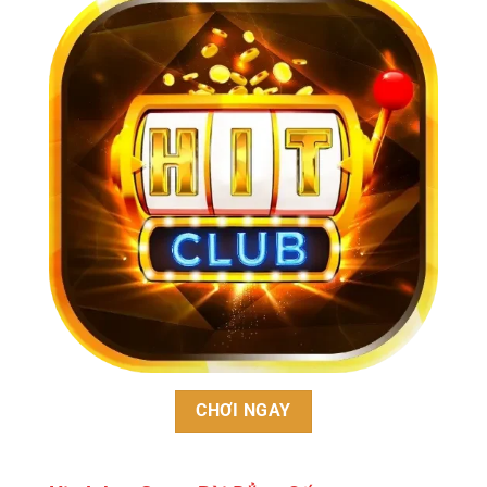
CHƠI NGAY