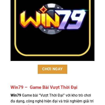
CHƠI NGAY
Win79 –
Game Bài Vượt Thời Đại
Win79
Game bài “Vượt Thời Đại” với kho trò chơi
đa dạng, công nghệ hiện đại và trải nghiệm giải trí