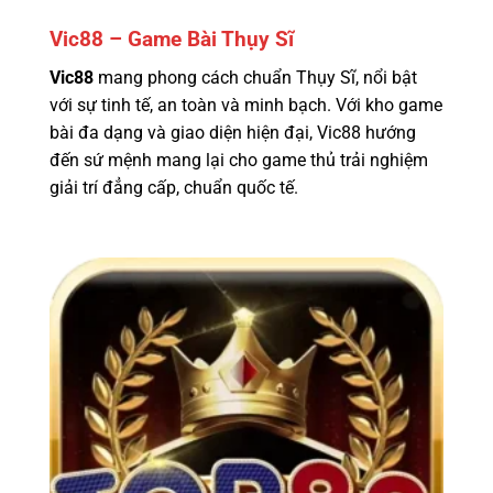
Vic88 – Game Bài Thụy Sĩ
Vic88
mang phong cách chuẩn Thụy Sĩ, nổi bật
với sự tinh tế, an toàn và minh bạch. Với kho game
bài đa dạng và giao diện hiện đại, Vic88 hướng
đến sứ mệnh mang lại cho game thủ trải nghiệm
giải trí đẳng cấp, chuẩn quốc tế.