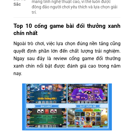
mang tính nghệ thuật cao, vì thế luôn được
Sắc
đông đảo người chơi yêu thích và lựa chọn giải
trí.
Top 10 cổng game bài đổi thưởng xanh
chín nhất
Ngoài trò chơi, việc lựa chọn đúng nền tảng cũng
quyết định phần lớn đến chất lượng trải nghiệm.
Ngay sau đây là review cổng game đổi thưởng
xanh chín nổi bật được đánh giá cao trong năm
nay.