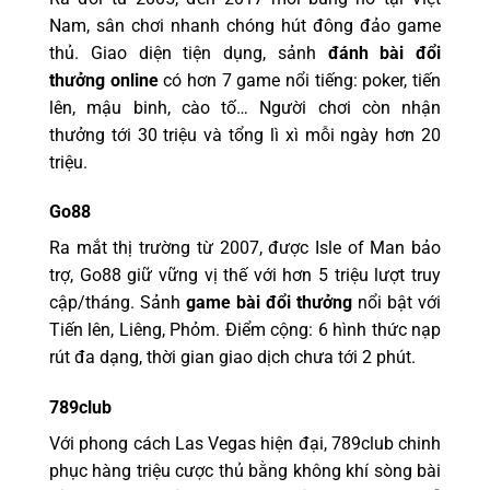
Nam, sân chơi nhanh chóng hút đông đảo game
thủ. Giao diện tiện dụng, sảnh
đánh bài đổi
thưởng online
có hơn 7 game nổi tiếng: poker, tiến
lên, mậu binh, cào tố… Người chơi còn nhận
thưởng tới 30 triệu và tổng lì xì mỗi ngày hơn 20
triệu.
Go88
Ra mắt thị trường từ 2007, được Isle of Man bảo
trợ, Go88 giữ vững vị thế với hơn 5 triệu lượt truy
cập/tháng. Sảnh
game bài đổi thưởng
nổi bật với
Tiến lên, Liêng, Phỏm. Điểm cộng: 6 hình thức nạp
rút đa dạng, thời gian giao dịch chưa tới 2 phút.
789club
Với phong cách Las Vegas hiện đại, 789club chinh
phục hàng triệu cược thủ bằng không khí sòng bài