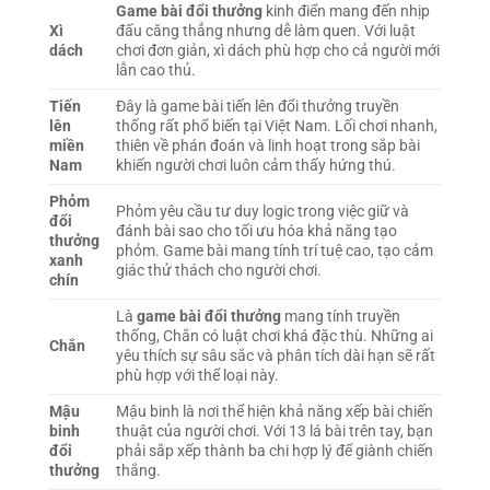
Game bài đổi thưởng
kinh điển mang đến nhịp
Xì
đấu căng thẳng nhưng dễ làm quen. Với luật
dách
chơi đơn giản, xì dách phù hợp cho cả người mới
lẫn cao thủ.
Tiến
Đây là game bài tiến lên đổi thưởng truyền
lên
thống rất phổ biến tại Việt Nam. Lối chơi nhanh,
miền
thiên về phán đoán và linh hoạt trong sắp bài
Nam
khiến người chơi luôn cảm thấy hứng thú.
Phỏm
Phỏm yêu cầu tư duy logic trong việc giữ và
đổi
đánh bài sao cho tối ưu hóa khả năng tạo
thưởng
phỏm. Game bài mang tính trí tuệ cao, tạo cảm
xanh
giác thử thách cho người chơi.
chín
Là
game bài đổi thưởng
mang tính truyền
thống, Chắn có luật chơi khá đặc thù. Những ai
Chắn
yêu thích sự sâu sắc và phân tích dài hạn sẽ rất
phù hợp với thể loại này.
Mậu
Mậu binh là nơi thể hiện khả năng xếp bài chiến
binh
thuật của người chơi. Với 13 lá bài trên tay, bạn
đổi
phải sắp xếp thành ba chi hợp lý để giành chiến
thưởng
thắng.