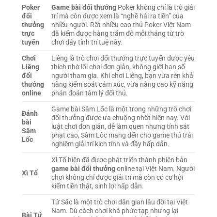
Poker
Game bài đổi thưởng
Poker không chỉ là trò giải
đổi
trí mà còn được xem là “nghề hái ra tiền” của
thưởng
nhiều người. Rất nhiều cao thủ Poker Việt Nam
trực
đã kiếm được hàng trăm đô mỗi tháng từ trò
tuyến
chơi đầy tính trí tuệ này.
Chơi
Liêng là trò chơi đổi thưởng trực tuyến được yêu
Liêng
thích nhờ lối chơi đơn giản, không giới hạn số
đổi
người tham gia. Khi chơi Liêng, bạn vừa rèn khả
thưởng
năng kiểm soát cảm xúc, vừa nâng cao kỹ năng
online
phán đoán tâm lý đối thủ.
Game bài Sâm Lốc là một trong những trò chơi
Đánh
đổi thưởng được ưa chuộng nhất hiện nay. Với
bài
luật chơi đơn giản, dễ làm quen nhưng tính sát
Sâm
phạt cao, Sâm Lốc mang đến cho game thủ trải
Lốc
nghiệm giải trí kịch tính và đầy hấp dẫn.
Xì Tố hiện đã được phát triển thành phiên bản
game bài đổi thưởng
online tại Việt Nam. Người
Xì Tố
chơi không chỉ được giải trí mà còn có cơ hội
kiếm tiền thật, sinh lợi hấp dẫn.
Tứ Sắc là một trò chơi dân gian lâu đời tại Việt
Nam. Dù cách chơi khá phức tạp nhưng lại
Bài Tứ