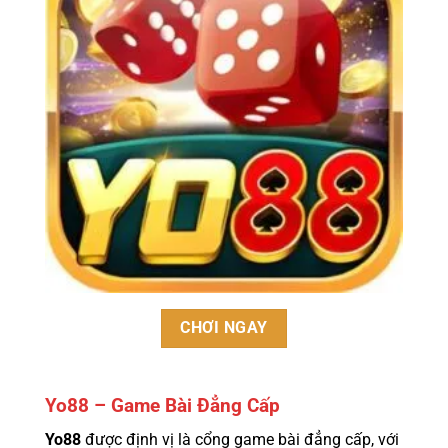
CHƠI NGAY
Yo88 – Game Bài Đẳng Cấp
Yo88
được định vị là cổng game bài đẳng cấp, với