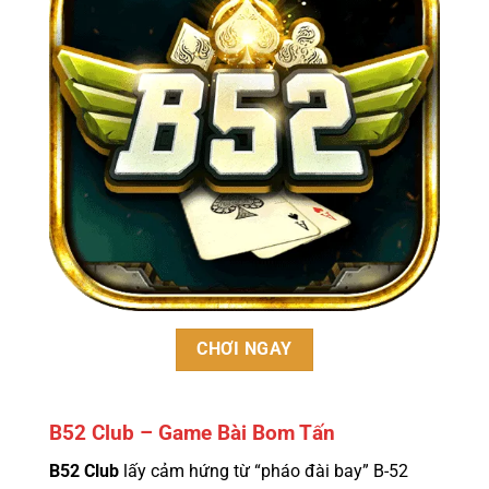
CHƠI NGAY
B52 Club – Game Bài Bom Tấn
B52 Club
lấy cảm hứng từ “pháo đài bay” B-52