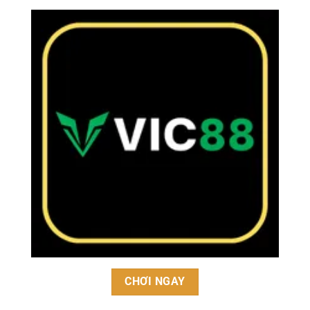
CHƠI NGAY